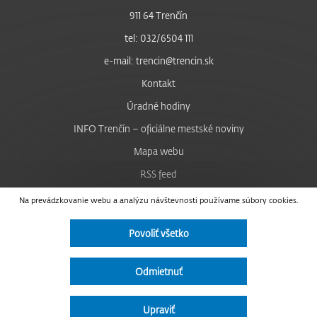
911 64 Trenčín
tel: 032/6504 111
e-mail: trencin@trencin.sk
Kontakt
Úradné hodiny
INFO Trenčín – oficiálne mestské noviny
Mapa webu
RSS feed
Nastavenie cookies
Na prevádzkovanie webu a analýzu návštevnosti používame súbory cookies.
Facebook
Povoliť všetko
YouTube
Instagram
Odmietnuť
Vyhlásenie o prístupnosti
Upraviť