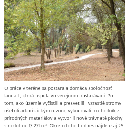
O práce v teréne sa postarala domáca spoločnosť
landart, ktorá uspela vo verejnom obstarávaní. Po
tom, ako územie vyčistili a presvetlili, vzrastlé stromy
ošetrili arboristickým rezom, vybudovali tu chodník z
prírodných materiálov a vytvorili nové trávnaté plochy
s rozlohou 17 271 m². Okrem toho tu dnes nájdete aj 25