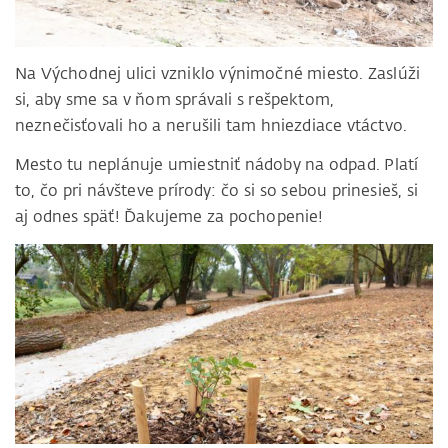
Na Východnej ulici vzniklo výnimočné miesto. Zaslúži
si, aby sme sa v ňom správali s rešpektom,
neznečisťovali ho a nerušili tam hniezdiace vtáctvo.
Mesto tu neplánuje umiestniť nádoby na odpad. Platí
to, čo pri návšteve prírody: čo si so sebou prinesieš, si
aj odnes späť! Ďakujeme za pochopenie!