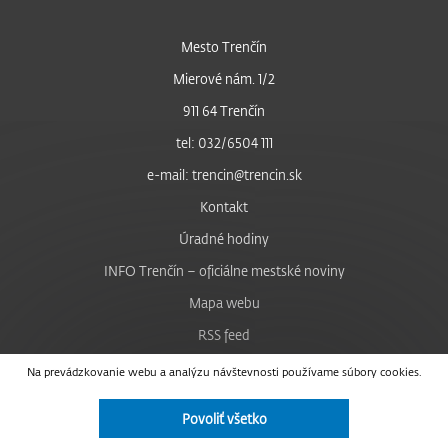
Mesto Trenčín
Mierové nám. 1/2
911 64 Trenčín
tel: 032/6504 111
e-mail: trencin@trencin.sk
Kontakt
Úradné hodiny
INFO Trenčín – oficiálne mestské noviny
Mapa webu
RSS feed
Nastavenie cookies
Na prevádzkovanie webu a analýzu návštevnosti používame súbory cookies.
Facebook
Povoliť všetko
YouTube