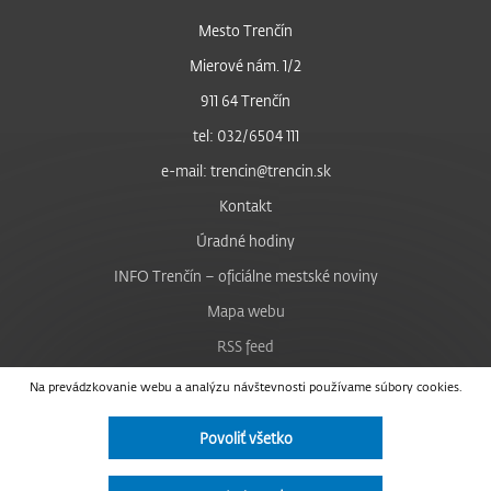
Mesto Trenčín
Mierové nám. 1/2
911 64 Trenčín
tel: 032/6504 111
e-mail: trencin@trencin.sk
Kontakt
Úradné hodiny
INFO Trenčín – oficiálne mestské noviny
Mapa webu
RSS feed
Nastavenie cookies
Na prevádzkovanie webu a analýzu návštevnosti používame súbory cookies.
Facebook
Povoliť všetko
YouTube
Instagram