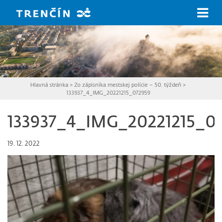
Prejsť na hlavný obsah
Hlavná stránka
>
Zo zápisníka mestskej polície – 50. týždeň
>
133937_4_IMG_20221215_072959
133937_4_IMG_20221215_0
19. 12. 2022