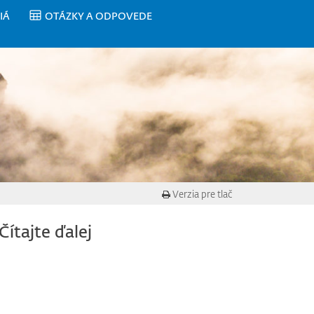
IÁ
OTÁZKY A ODPOVEDE
Verzia pre tlač
Čítajte ďalej