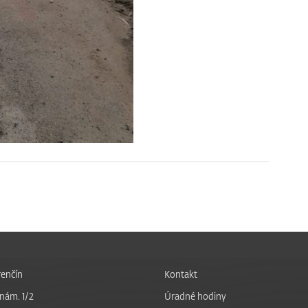
enčín
Kontakt
nám. 1/2
Úradné hodiny