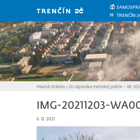
Prejsť na hlavný obsah
SAMOSPR
TRENČÍN 2
Hlavná stránka
>
Zo zápisníka mestskej polície – 48. tý
IMG-20211203-WA0
6. 12. 2021