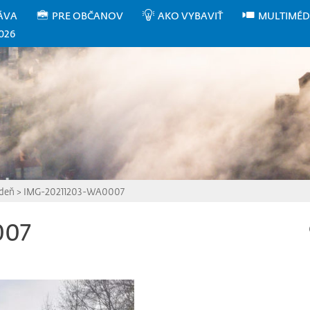
ÁVA
PRE OBČANOV
AKO VYBAVIŤ
MULTIMÉD
026
ždeň
>
IMG-20211203-WA0007
007