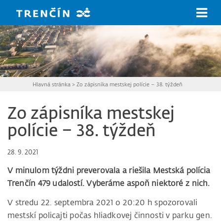
Prejsť na hlavný obsah
Hlavná stránka
>
Zo zápisníka mestskej polície – 38. týždeň
Zo zápisníka mestskej
polície – 38. týždeň
28. 9. 2021
V minulom týždni preverovala a riešila Mestská polícia
Trenčín 479 udalostí. Vyberáme aspoň niektoré z nich.
V stredu 22. septembra 2021 o 20:20 h spozorovali
mestskí policajti počas hliadkovej činnosti v parku gen.