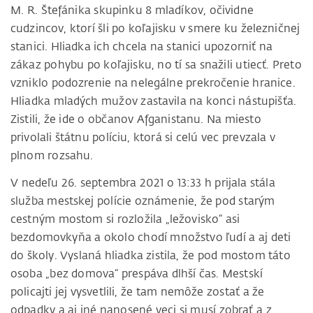
M. R. Štefánika skupinku 8 mladíkov, očividne
cudzincov, ktorí šli po koľajisku v smere ku železničnej
stanici. Hliadka ich chcela na stanici upozorniť na
zákaz pohybu po koľajisku, no tí sa snažili utiecť. Preto
vzniklo podozrenie na nelegálne prekročenie hranice.
Hliadka mladých mužov zastavila na konci nástupišťa.
Zistili, že ide o občanov Afganistanu. Na miesto
privolali štátnu políciu, ktorá si celú vec prevzala v
plnom rozsahu.
V nedeľu 26. septembra 2021 o 13:33 h prijala stála
služba mestskej polície oznámenie, že pod starým
cestným mostom si rozložila „ležovisko“ asi
bezdomovkyňa a okolo chodí množstvo ľudí a aj deti
do školy. Vyslaná hliadka zistila, že pod mostom táto
osoba „bez domova“ prespáva dlhší čas. Mestskí
policajti jej vysvetlili, že tam nemôže zostať a že
odpadky a aj iné nanosené veci si musí zobrať a z