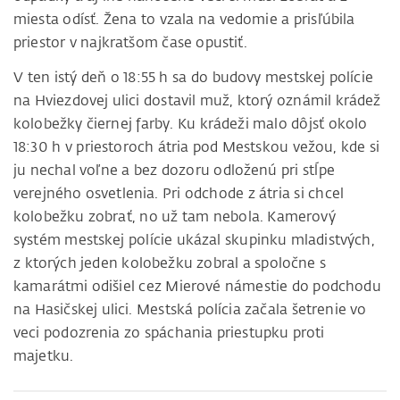
miesta odísť. Žena to vzala na vedomie a prisľúbila
priestor v najkratšom čase opustiť.
V ten istý deň o 18:55 h sa do budovy mestskej polície
na Hviezdovej ulici dostavil muž, ktorý oznámil krádež
kolobežky čiernej farby. Ku krádeži malo dôjsť okolo
18:30 h v priestoroch átria pod Mestskou vežou, kde si
ju nechal voľne a bez dozoru odloženú pri stĺpe
verejného osvetlenia. Pri odchode z átria si chcel
kolobežku zobrať, no už tam nebola. Kamerový
systém mestskej polície ukázal skupinku mladistvých,
z ktorých jeden kolobežku zobral a spoločne s
kamarátmi odišiel cez Mierové námestie do podchodu
na Hasičskej ulici. Mestská polícia začala šetrenie vo
veci podozrenia zo spáchania priestupku proti
majetku.