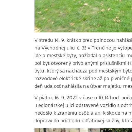
V stredu 14. 9. krátko pred polnocou nahlási
na Východnej ulici č. 33 v Trenčíne je vyt
ide o mestské byty, požiadal o asistenciu m
bol byt otvorený privolanými príslušníkmi 
bytu, ktorý sa nachádza pod mestským bytom
rozvodové elektrické skrine až po pivničné 
deň udalosť nahlásila na útvar majetku mest
V piatok 16. 9. 2022 v čase o 10.14 hod. poča
Legionárskej ulici odstavené vozidlo s odt
nedošlo k zraneniu osôb a ani k škode na m
dopravy do príchodu odťahovej služby, ktorá