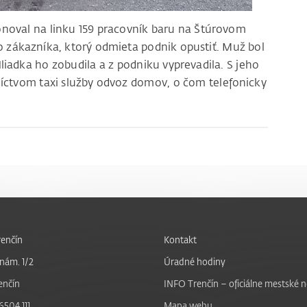
fonoval na linku 159 pracovník baru na Štúrovom
 zákazníka, ktorý odmieta podnik opustiť. Muž bol
liadka ho zobudila a z podniku vyprevadila. S jeho
níctvom taxi služby odvoz domov, o čom telefonicky
enčín
Kontakt
nám. 1/2
Úradné hodiny
enčín
INFO Trenčín – oficiálne mestské 
6504 111
Mapa webu