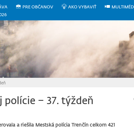
ÁVA
PRE OBČANOV
AKO VYBAVIŤ
MULTIMÉD
026
ždeň
 polície – 37. týždeň
rovala a riešila Mestská polícia Trenčín celkom 421