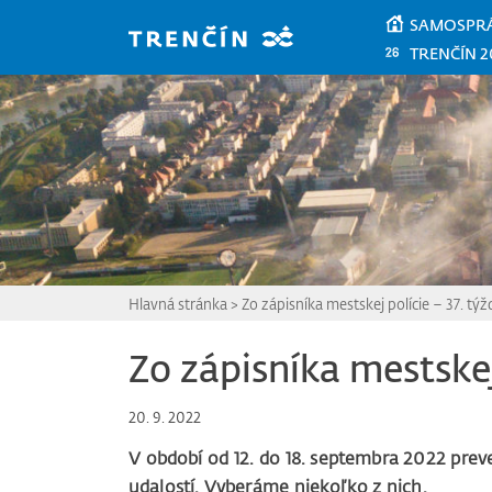
Prejsť na hlavný obsah
SAMOSPR
TRENČÍN 2
Hlavná stránka
>
Zo zápisníka mestskej polície – 37. tý
Zo zápisníka mestskej
20. 9. 2022
V období od 12. do 18. septembra 2022 preve
udalostí. Vyberáme niekoľko z nich.