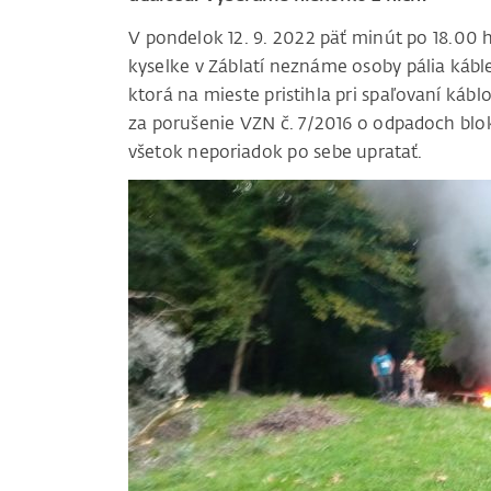
V pondelok 12. 9. 2022 päť minút po 18.00 
kyselke v Záblatí neznáme osoby pália kábl
ktorá na mieste pristihla pri spaľovaní káblo
za porušenie VZN č. 7/2016 o odpadoch bl
všetok neporiadok po sebe upratať.