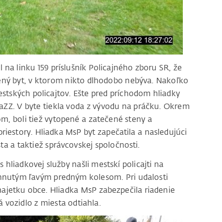
l na linku 159 príslušník Policajného zboru SR, že
opený byt, v ktorom nikto dlhodobo nebýva. Nakoľko
estských policajtov. Ešte pred príchodom hliadky
HaZZ. V byte tiekla voda z vývodu na práčku. Okrem
, boli tiež vytopené a zatečené steny a
priestory. Hliadka MsP byt zapečatila a nasledujúci
a a taktiež správcovskej spoločnosti.
s hliadkovej služby našli mestskí policajti na
rhnutým ľavým predným kolesom. Pri udalosti
ajetku obce. Hliadka MsP zabezpečila riadenie
 vozidlo z miesta odtiahla.