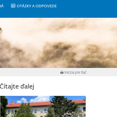
IÁ
OTÁZKY A ODPOVEDE
Verzia pre tlač
Čítajte ďalej