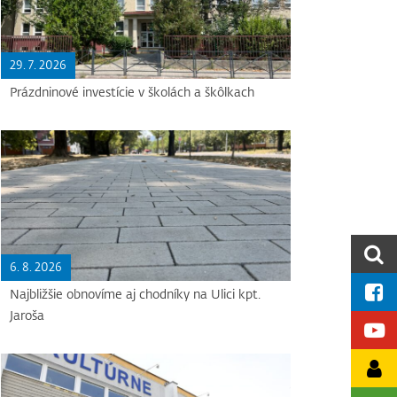
29. 7. 2026
Prázdninové investície v školách a škôlkach
6. 8. 2026
Najbližšie obnovíme aj chodníky na Ulici kpt.
Jaroša