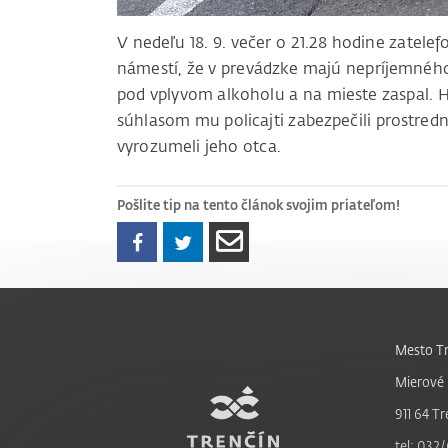
V nedeľu 18. 9. večer o 21.28 hodine zatele
námestí, že v prevádzke majú nepríjemného
pod vplyvom alkoholu a na mieste zaspal. H
súhlasom mu policajti zabezpečili prostred
vyrozumeli jeho otca.
Pošlite tip na tento článok svojim priateľom!
Mesto Tr
Mierové 
911 64 Tr
tel: 032/