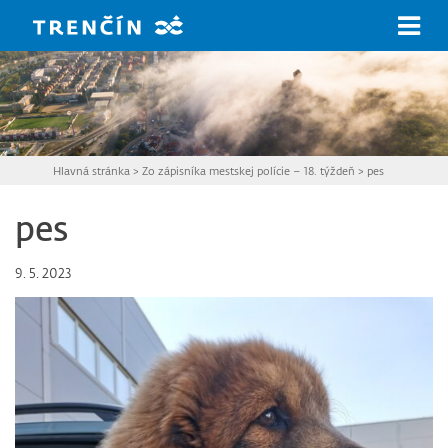
Prejsť na hlavný obsah
Hlavná stránka
>
Zo zápisníka mestskej polície – 18. týždeň
>
pes
pes
9. 5. 2023