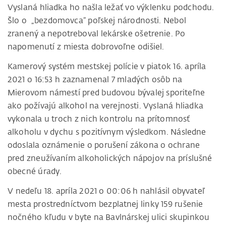
Vyslaná hliadka ho našla ležať vo výklenku podchodu.
Šlo o „bezdomovca“ poľskej národnosti. Nebol
zranený a nepotreboval lekárske ošetrenie. Po
napomenutí z miesta dobrovoľne odišiel.
Kamerový systém mestskej polície v piatok 16. apríla
2021 o 16:53 h zaznamenal 7 mladých osôb na
Mierovom námestí pred budovou bývalej sporiteľne
ako požívajú alkohol na verejnosti. Vyslaná hliadka
vykonala u troch z nich kontrolu na prítomnosť
alkoholu v dychu s pozitívnym výsledkom. Následne
odoslala oznámenie o porušení zákona o ochrane
pred zneužívaním alkoholických nápojov na príslušné
obecné úrady.
V nedeľu 18. apríla 2021 o 00:06 h nahlásil obyvateľ
mesta prostredníctvom bezplatnej linky 159 rušenie
nočného kľudu v byte na Bavlnárskej ulici skupinkou