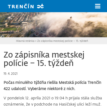
Prejsť na hlavný obsah
Hlavná stránka
>
Zo zápisníka mestskej polície – 15. týždeň
Zo zápisníka mestskej
polície – 15. týždeň
19. 4. 2021
Počas minulého týždňa riešila Mestská polícia Trenčín
422 udalostí.
Vyberáme niektoré z nich.
V pondelok 12. apríla 2021 o 19:04 h prijala stála služba
oznámenie, že v podchode na Hasičskej ulici leží muž.