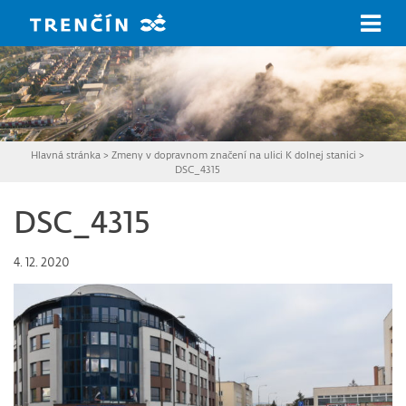
Prejsť na hlavný obsah
Hlavná stránka
>
Zmeny v dopravnom značení na ulici K dolnej stanici
>
DSC_4315
DSC_4315
4. 12. 2020