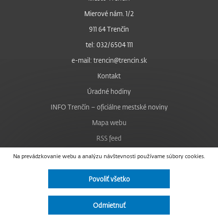
Mierové nám. 1/2
911 64 Trenčín
tel: 032/6504 111
e-mail: trencin@trencin.sk
Kontakt
Úradné hodiny
INFO Trenčín – oficiálne mestské noviny
Mapa webu
RSS feed
Nastavenie cookies
Na prevádzkovanie webu a analýzu návštevnosti používame súbory cookies.
Facebook
Povoliť všetko
YouTube
Instagram
Odmietnuť
Vyhlásenie o prístupnosti