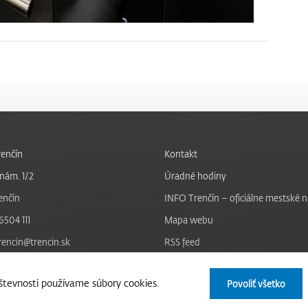
enčín
Kontakt
nám. 1/2
Úradné hodiny
enčín
INFO Trenčín – oficiálne mestské 
6504 111
Mapa webu
trencin@trencin.sk
RSS feed
Nastavenie cookies
tevnosti používame súbory cookies.
Povoliť všetko