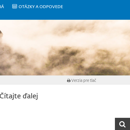
IÁ
OTÁZKY A ODPOVEDE
Verzia pre tlač
Čítajte ďalej