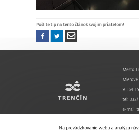
Pošlite tip na tento článok svojim priateľom!
Mesto Tr
Mierové 
911 64 Tr
tel: 032/
e-mail: 
Na prevádzkovanie webu a analýzu návš