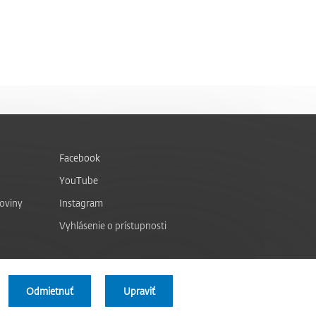
Facebook
YouTube
noviny
Instagram
Vyhlásenie o prístupnosti
Odmietnuť
Upraviť