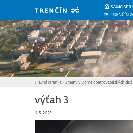
Prejsť na hlavný obsah
SAMOSPR
TRENČÍN 2
Hlavná stránka
>
Zmeny v Dome opatrovateľských služ
výťah 3
6. 5. 2025