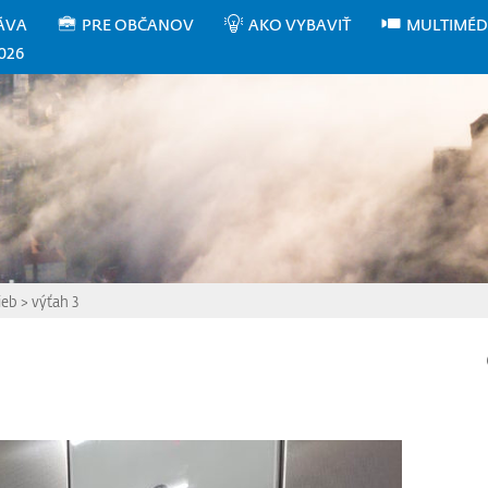
ÁVA
PRE OBČANOV
AKO VYBAVIŤ
MULTIMÉD
026
ieb
>
výťah 3