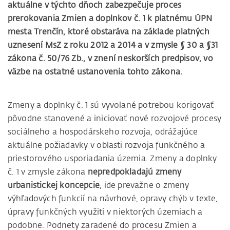
aktuálne v týchto dňoch zabezpečuje proces
prerokovania Zmien a doplnkov č. 1 k platnému ÚPN
mesta Trenčín, ktoré obstaráva na základe platných
uznesení MsZ z roku 2012 a 2014 a v zmysle § 30 a §31
zákona č. 50/76 Zb., v znení neskorších predpisov, vo
väzbe na ostatné ustanovenia tohto zákona.
Zmeny a doplnky č. 1 sú vyvolané potrebou korigovať
pôvodne stanovené a iniciovať nové rozvojové procesy
sociálneho a hospodárskeho rozvoja, odrážajúce
aktuálne požiadavky v oblasti rozvoja funkčného a
priestorového usporiadania územia. Zmeny a doplnky
č. 1 v zmysle zákona
nepredpokladajú zmeny
urbanistickej koncepcie
, ide prevažne o zmeny
výhľadových funkcií na návrhové, opravy chýb v texte,
úpravy funkčných využití v niektorých územiach a
podobne. Podnety zaradené do procesu Zmien a