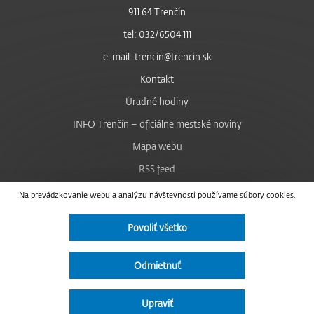
911 64 Trenčín
tel: 032/6504 111
e-mail: trencin@trencin.sk
Kontakt
Úradné hodiny
INFO Trenčín – oficiálne mestské noviny
Mapa webu
RSS feed
Nastavenie cookies
Na prevádzkovanie webu a analýzu návštevnosti používame súbory cookies.
Facebook
Povoliť všetko
YouTube
Instagram
Odmietnuť
Vyhlásenie o prístupnosti
Upraviť