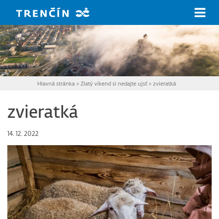
Prejsť na hlavný obsah
Hlavná stránka
>
Zlatý víkend si nedajte ujsť
>
zvieratká
zvieratká
14. 12. 2022