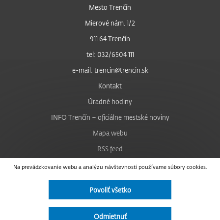
Mesto Trenčín
Mierové nám. 1/2
911 64 Trenčín
tel: 032/6504 111
e-mail: trencin@trencin.sk
Kontakt
Úradné hodiny
INFO Trenčín – oficiálne mestské noviny
Mapa webu
RSS feed
Nastavenie cookies
Na prevádzkovanie webu a analýzu návštevnosti používame súbory cookies.
Facebook
Povoliť všetko
YouTube
Instagram
Odmietnuť