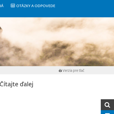
IÁ
OTÁZKY A ODPOVEDE
Verzia pre tlač
Čítajte ďalej