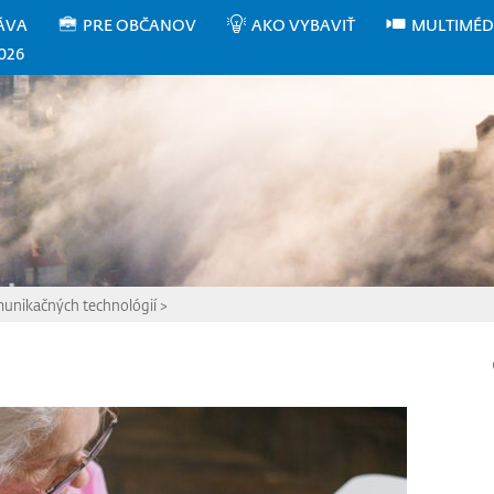
ÁVA
PRE OBČANOV
AKO VYBAVIŤ
MULTIMÉD
026
munikačných technológií
>