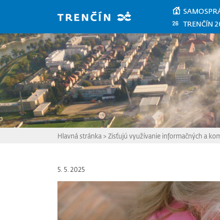
Prejsť na hlavný obsah
SAMOSPR
TRENČÍN 2
Hlavná stránka
>
Zisťujú využívanie informačných a ko
5. 5. 2025