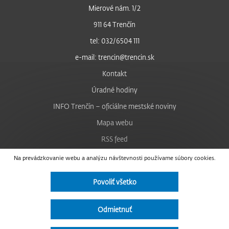
Mierové nám. 1/2
911 64 Trenčín
tel: 032/6504 111
e-mail: trencin@trencin.sk
Kontakt
Úradné hodiny
INFO Trenčín – oficiálne mestské noviny
Mapa webu
RSS feed
Nastavenie cookies
Na prevádzkovanie webu a analýzu návštevnosti používame súbory cookies.
Facebook
Povoliť všetko
YouTube
Instagram
Odmietnuť
Vyhlásenie o prístupnosti