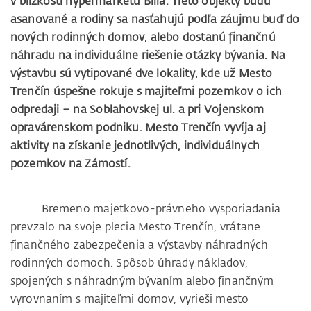
v blízkosti hypermarketu Billa. Tieto objekty budú
asanované a rodiny sa nasťahujú podľa záujmu buď do
nových rodinných domov, alebo dostanú finančnú
náhradu na individuálne riešenie otázky bývania. Na
výstavbu sú vytipované dve lokality, kde už Mesto
Trenčín úspešne rokuje s majiteľmi pozemkov o ich
odpredaji – na Soblahovskej ul. a pri Vojenskom
opravárenskom podniku. Mesto Trenčín vyvíja aj
aktivity na získanie jednotlivých, individuálnych
pozemkov na Zámostí.
Bremeno majetkovo-právneho vysporiadania
prevzalo na svoje plecia Mesto Trenčín, vrátane
finančného zabezpečenia a výstavby náhradných
rodinných domoch. Spôsob úhrady nákladov,
spojených s náhradným bývaním alebo finančným
vyrovnaním s majiteľmi domov, vyrieši mesto