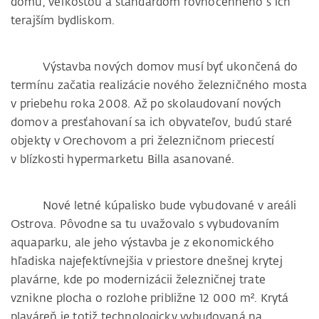
domu, veľkosťou a štandardom rovnocenného s ich
terajším bydliskom.
Výstavba nových domov musí byť ukončená do
termínu začatia realizácie nového železničného mosta
v priebehu roka 2008. Až po skolaudovaní nových
domov a presťahovaní sa ich obyvateľov, budú staré
objekty v Orechovom a pri železničnom priecestí
v blízkosti hypermarketu Billa asanované.
Nové letné kúpalisko bude vybudované v areáli
Ostrova. Pôvodne sa tu uvažovalo s vybudovaním
aquaparku, ale jeho výstavba je z ekonomického
hľadiska najefektívnejšia v priestore dnešnej krytej
plavárne, kde po modernizácii železničnej trate
vznikne plocha o rozlohe približne 12 000 m². Krytá
plaváreň je totiž technologicky vybudovaná na