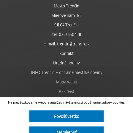
Mesto Trenčín
Mierové nám. 1/2
911 64 Trenčín
tel: 032/6504 111
e-mail: trencin@trencin.sk
Kontakt
Úradné hodiny
INFO Trenčín – oficiálne mestské noviny
Mapa webu
RSS feed
Nastavenie cookies
Na prevádzkovanie webu a analýzu návštevnosti používame súbory cookies.
Facebook
Povoliť všetko
YouTube
Instagram
Odmietnuť