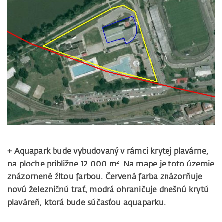
+ Aquapark bude vybudovaný v rámci krytej plavárne,
na ploche približne 12 000 m². Na mape je toto územie
znázornené žltou farbou. Červená farba znázorňuje
novú železničnú trať, modrá ohraničuje dnešnú krytú
plaváreň, ktorá bude súčasťou aquaparku.