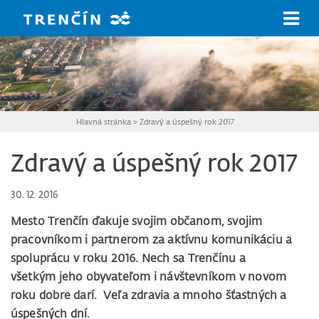
Prejsť na hlavný obsah
Hlavná stránka
>
Zdravý a úspešný rok 2017
Zdravý a úspešný rok 2017
30. 12. 2016
Mesto Trenčín ďakuje svojim občanom, svojim
pracovníkom i partnerom za aktívnu komunikáciu a
spoluprácu v roku 2016. Nech sa Trenčínu a
všetkým jeho obyvateľom i návštevníkom v novom
roku dobre darí. Veľa zdravia a mnoho šťastných a
úspešných dní.