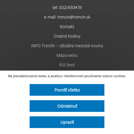
tel: 032/6504 111
e-mail: trencin@trencin.sk
Kontakt
Úradné hodiny
INFO Trenčín – oficiálne mestské noviny
Mapa webu
RSS feed
Nastavenie cookies
Na prevádzkovanie webu a analýzu návštevnosti používame súbory cookies.
Facebook
Povoliť všetko
YouTube
Instagram
Odmietnuť
Vyhlásenie o prístupnosti
Upraviť