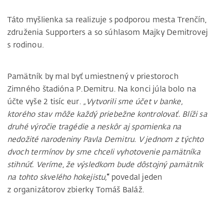
Táto myšlienka sa realizuje s podporou mesta Trenčín,
združenia Supporters a so súhlasom Majky Demitrovej
s rodinou.
Pamätník by mal byť umiestnený v priestoroch
Zimného štadióna P.Demitru. Na konci júla bolo na
účte vyše 2 tisíc eur.
„Vytvorili sme účet v banke,
ktorého stav môže každý priebežne kontrolovať. Blíži sa
druhé výročie tragédie a neskôr aj spomienka na
nedožité narodeniny Pavla Demitru. V jednom z týchto
dvoch termínov by sme chceli vyhotovenie pamätníka
stihnúť. Veríme, že výsledkom bude dôstojný pamätník
na tohto skvelého hokejistu,
“
povedal jeden
z organizátorov zbierky Tomáš Baláž.