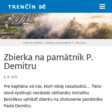
Prejsť na hlavný obsah
Hlavná stránka
>
Zbierka na pamätník P. Demitru
Zbierka na pamätník P.
Demitru
6. 8. 2013
Pre kapitána od nás, ktorí nikdy nezabudnú… Tieto
slová vystihujú nezávislú občiansku iniciatívu
fanúšikov vyhlásiť zbierku na zhotovenie pamätníka
Pavla Demitru.