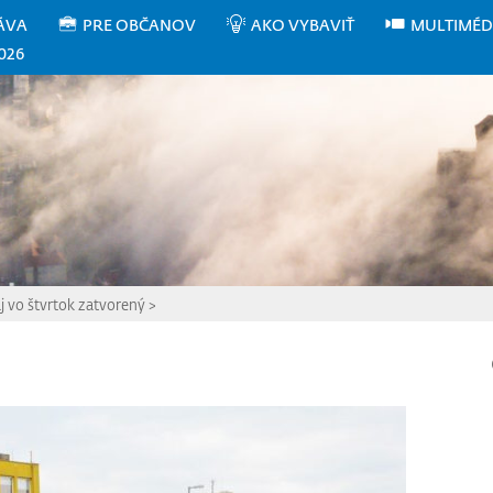
ÁVA
PRE OBČANOV
AKO VYBAVIŤ
MULTIMÉD
026
j vo štvrtok zatvorený
>