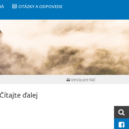
IÁ
OTÁZKY A ODPOVEDE
Verzia pre tlač
Čítajte ďalej