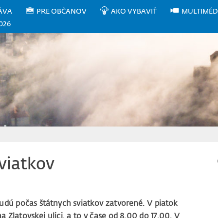
ÁVA
PRE OBČANOV
AKO VYBAVIŤ
MULTIMÉD
026
viatkov
udú počas štátnych sviatkov zatvorené. V piatok
a Zlatovskej ulici, a to v čase od 8.00 do 17.00. V