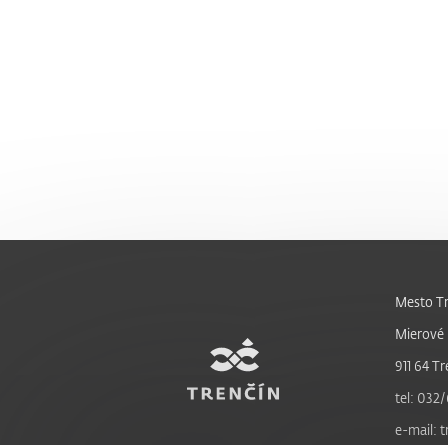
Mesto Tr
Mierové 
911 64 Tr
tel: 032/
e-mail: 