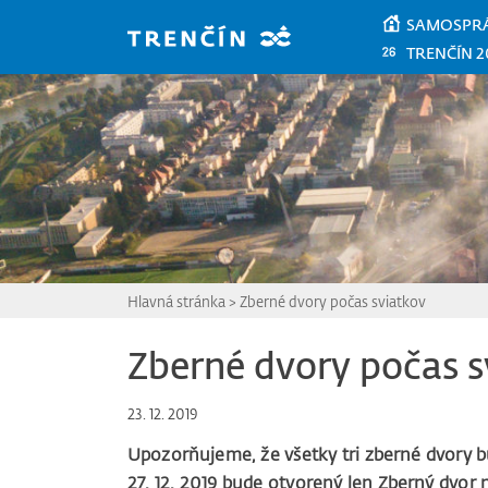
Prejsť na hlavný obsah
SAMOSPR
TRENČÍN 2
Hlavná stránka
>
Zberné dvory počas sviatkov
Zberné dvory počas s
23. 12. 2019
Upozorňujeme, že všetky tri zberné dvory b
27. 12. 2019 bude otvorený len Zberný dvor n