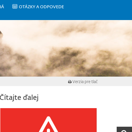
IÁ
OTÁZKY A ODPOVEDE
Verzia pre tlač
Čítajte ďalej