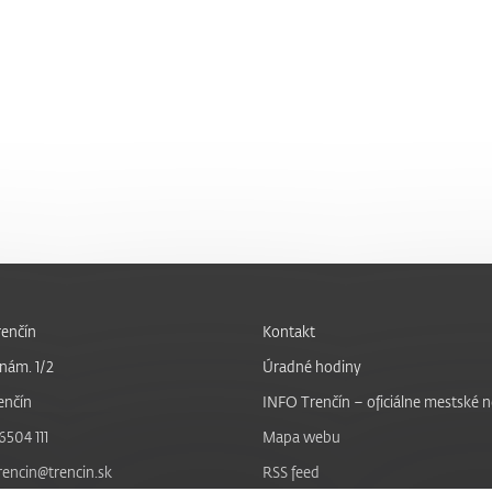
enčín
Kontakt
nám. 1/2
Úradné hodiny
enčín
INFO Trenčín – oficiálne mestské 
6504 111
Mapa webu
trencin@trencin.sk
RSS feed