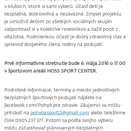
v kluboch, ktoré si sami vyberú. Účasť detí je
bezplatná, dobrovoľná a nezáväzná. Zmysel projektu
je umožniť deťom zo všetkých sociálnych skupín
zašportovať si v kolektíve rovesníkov a zažiť pocit z
víťazstva. Podmienkou účasti je dobrý zdravotný stav a
sprievod dospelého člena rodiny na podujatí.
Prvé informatívne stretnutie bude 6. mája 2016 o 17.00
v športovom areáli HOSS SPORT CENTER.
Podrobné informácie, termíny a miesto jednotlivých
bezplatných športových podujatí nájdete na
facebook.com/Pohyb pre zdravie. Záujemci sa môžu
prihlásiť na
pohybasport12@gmail.com
alebo telefónne
čísle 0905 237 377. Potom sa podľa svojho výberu
môžu zúčastňovať plánovaných bezplatných