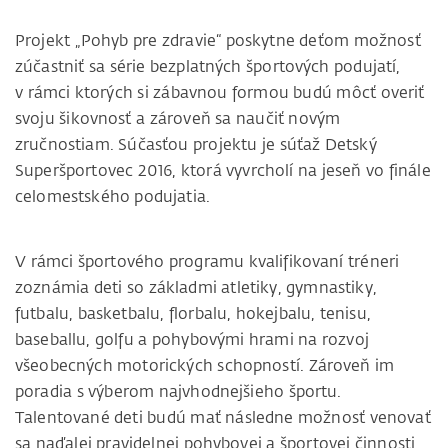
Projekt „Pohyb pre zdravie“ poskytne deťom možnosť
zúčastniť sa série bezplatných športových podujatí,
v rámci ktorých si zábavnou formou budú môcť overiť
svoju šikovnosť a zároveň sa naučiť novým
zručnostiam. Súčasťou projektu je súťaž Detský
Superšportovec 2016, ktorá vyvrcholí na jeseň vo finále
celomestského podujatia.
V rámci športového programu kvalifikovaní tréneri
zoznámia deti so základmi atletiky, gymnastiky,
futbalu, basketbalu, florbalu, hokejbalu, tenisu,
baseballu, golfu a pohybovými hrami na rozvoj
všeobecných motorických schopností. Zároveň im
poradia s výberom najvhodnejšieho športu.
Talentované deti budú mať následne možnosť venovať
sa naďalej pravidelnej pohybovej a športovej činnosti