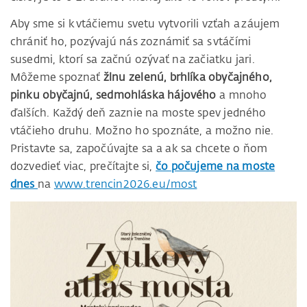
Aby sme si k vtáčiemu svetu vytvorili vzťah a záujem
chrániť ho, pozývajú nás zoznámiť sa s vtáčími
susedmi, ktorí sa začnú ozývať na začiatku jari.
Môžeme spoznať
žlnu zelenú, brhlíka obyčajného,
pinku obyčajnú, sedmohláska hájového
a mnoho
ďalších. Každý deň zaznie na moste spev jedného
vtáčieho druhu. Možno ho spoznáte, a možno nie.
Pristavte sa, započúvajte sa a ak sa chcete o ňom
dozvedieť viac, prečítajte si,
čo počujeme na moste
dnes
na
www.trencin2026.eu/most