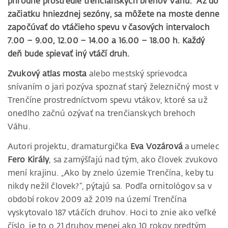
prírodné prostredie trenčianskych brehov Váhu. Až do
začiatku hniezdnej sezóny, sa môžete na moste denne
započúvať do vtáčieho spevu v časových intervaloch
7.00 – 9.00, 12.00 – 14.00 a 16.00 – 18.00 h. Každý
deň bude spievať iný vtáčí druh.
Zvukový atlas mosta
alebo mestský sprievodca
snívaním o jari pozýva spoznať starý železničný most v
Trenčíne prostredníctvom spevu vtákov, ktoré sa už
onedlho začnú ozývať na trenčianskych brehoch
Váhu.
Autori projektu, dramaturgička
Eva Vozárová
a umelec
Fero Király
, sa zamýšľajú nad tým, ako človek zvukovo
mení krajinu. „Ako by znelo územie Trenčína, keby tu
nikdy nežil človek?“, pýtajú sa. Podľa ornitológov sa v
období rokov 2009 až 2019 na území Trenčína
vyskytovalo 187 vtáčích druhov. Hoci to znie ako veľké
číslo, je to o 21 druhov menej ako 10 rokov predtým.