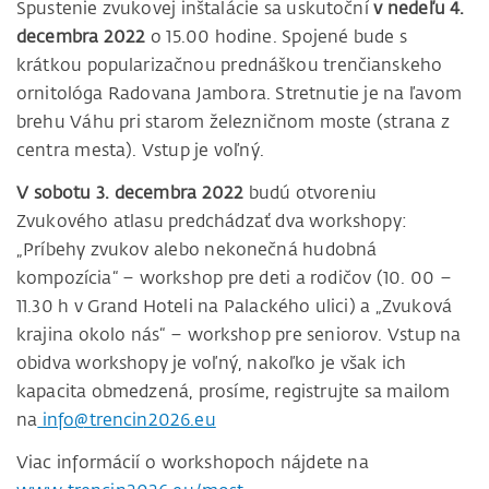
Spustenie zvukovej inštalácie sa uskutoční
v nedeľu 4.
decembra 2022
o 15.00 hodine. Spojené bude s
krátkou popularizačnou prednáškou trenčianskeho
ornitológa Radovana Jambora. Stretnutie je na ľavom
brehu Váhu pri starom železničnom moste (strana z
centra mesta). Vstup je voľný.
V sobotu 3. decembra 2022
budú otvoreniu
Zvukového atlasu predchádzať dva workshopy:
„Príbehy zvukov alebo nekonečná hudobná
kompozícia“ – workshop pre deti a rodičov (10. 00 –
11.30 h v Grand Hoteli na Palackého ulici) a „Zvuková
krajina okolo nás“ – workshop pre seniorov. Vstup na
obidva workshopy je voľný, nakoľko je však ich
kapacita obmedzená, prosíme, registrujte sa mailom
na
info@trencin2026.eu
Viac informácií o workshopoch nájdete na