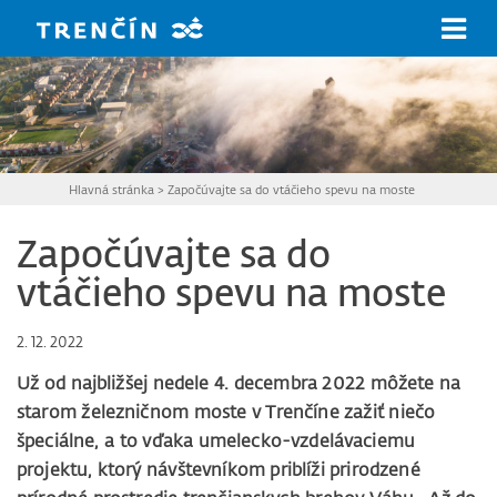
Prejsť na hlavný obsah
Hlavná stránka
>
Započúvajte sa do vtáčieho spevu na moste
Započúvajte sa do
vtáčieho spevu na moste
2. 12. 2022
Už od najbližšej nedele 4. decembra 2022 môžete na
starom železničnom moste v Trenčíne zažiť niečo
špeciálne, a to vďaka umelecko-vzdelávaciemu
projektu, ktorý návštevníkom priblíži prirodzené