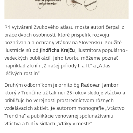
Pri vytváraní Zvukového atlasu mosta autori čerpali z
práce dvoch osobností, ktoré prispeli k rozvoju
poznávania a ochrany vtákov na Slovensku. Použité
ilustrácie sú od
Jindřicha Krejču
, ilustrátora populárno-
vedeckých publikácií. Jeho tvorbu môžeme poznať
napríklad z kníh „Z našej prírody I. a II.“ a „Atlas
léčivých rostlin“.
Druhým odborníkom je ornitológ
Radovan Jambor
,
ktorý v Trenčíne už takmer 25 rokov sleduje vtáctvo a
približuje ho verejnosti prostredníctvom rôznych
vzdelávacích aktivít. Je autorom monografie „Vtáctvo
Trenčína“ a publikácie venovanej spolunažívaniu
vtáctva a ľudí v sídlach „Vtáky v meste“.