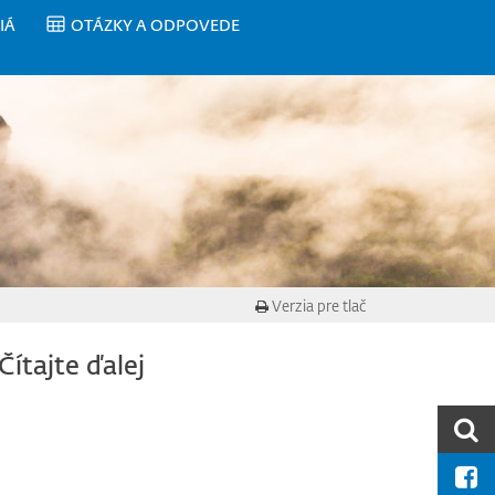
IÁ
OTÁZKY A ODPOVEDE
Verzia pre tlač
Čítajte ďalej