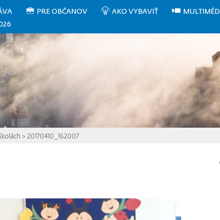
ÁVA
PRE OBČANOV
AKO VYBAVIŤ
MULTIMÉD
026
školách
>
20170410_162007