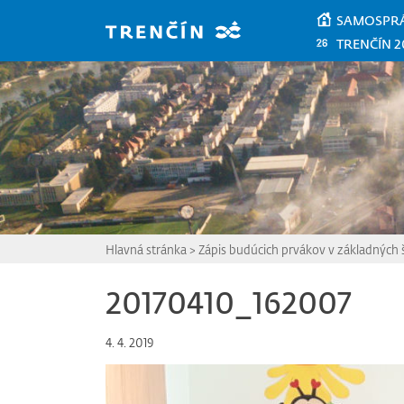
Prejsť na hlavný obsah
SAMOSPR
TRENČÍN 2
Hlavná stránka
>
Zápis budúcich prvákov v základných 
20170410_162007
4. 4. 2019