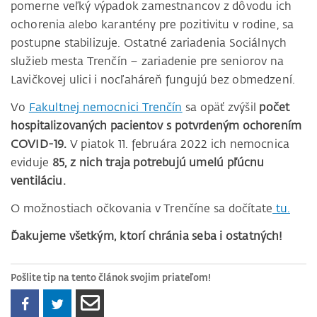
pomerne veľký výpadok zamestnancov z dôvodu ich
ochorenia alebo karantény pre pozitivitu v rodine, sa
postupne stabilizuje. Ostatné zariadenia Sociálnych
služieb mesta Trenčín – zariadenie pre seniorov na
Lavičkovej ulici i nocľaháreň fungujú bez obmedzení.
Vo
Fakultnej nemocnici Trenčín
sa opäť zvýšil
počet
hospitalizovaných pacientov s potvrdeným ochorením
COVID-19.
V piatok 11. februára 2022 ich nemocnica
eviduje
85, z nich traja potrebujú umelú pľúcnu
ventiláciu.
O možnostiach očkovania v Trenčíne sa dočítate
tu.
Ďakujeme všetkým, ktorí chránia seba i ostatných!
Pošlite tip na tento článok svojim priateľom!