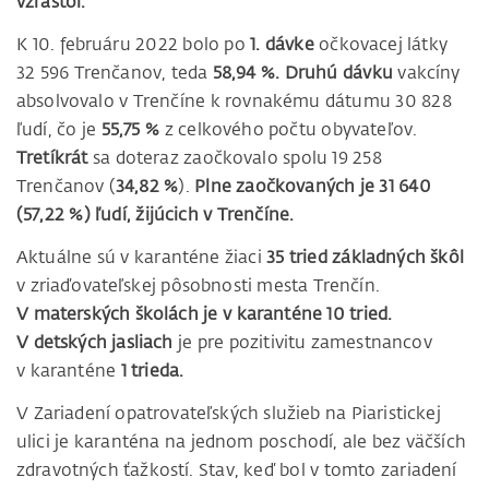
vzrástol.
K 10. februáru 2022 bolo po
1. dávke
očkovacej látky
32 596 Trenčanov, teda
58,94 %.
Druhú dávku
vakcíny
absolvovalo v Trenčíne k rovnakému dátumu 30 828
ľudí, čo je
55,75 %
z celkového počtu obyvateľov.
Tretíkrát
sa doteraz zaočkovalo spolu 19 258
Trenčanov (
34,82 %
).
Plne zaočkovaných je 31 640
(57,22 %) ľudí, žijúcich v Trenčíne.
Aktuálne sú v karanténe žiaci
35 tried základných škôl
v zriaďovateľskej pôsobnosti mesta Trenčín.
V materských školách je v karanténe 10 tried.
V detských jasliach
je pre pozitivitu zamestnancov
v karanténe
1 trieda.
V Zariadení opatrovateľských služieb na Piaristickej
ulici je karanténa na jednom poschodí, ale bez väčších
zdravotných ťažkostí. Stav, keď bol v tomto zariadení