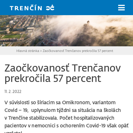
Prejsť na hlavný obsah
Hlavná stránka
>
Zaočkovanosť Trenčanov prekročila 57 percent
Zaočkovanosť Trenčanov
prekročila 57 percent
11. 2. 2022
V súvislosti so šíriacim sa Omikronom, variantom
Covid – 19, uplynulom týždni sa situácia na školách
v Trenčíne stabilizovala. Počet hospitalizovaných
pacientov v nemocnici s ochorením Covid-19 však opäť