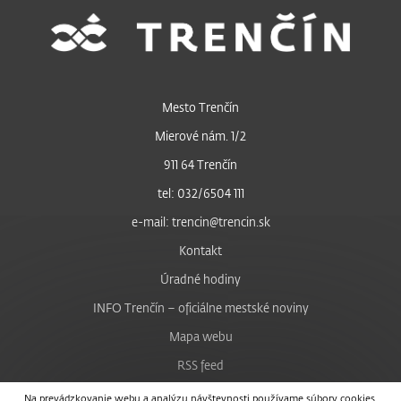
Mesto Trenčín
Mierové nám. 1/2
911 64 Trenčín
tel: 032/6504 111
e-mail: trencin@trencin.sk
Kontakt
Úradné hodiny
INFO Trenčín – oficiálne mestské noviny
Mapa webu
RSS feed
Nastavenie cookies
Na prevádzkovanie webu a analýzu návštevnosti používame súbory cookies.