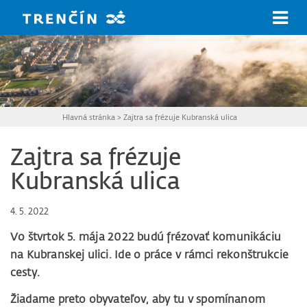
Prejsť na hlavný obsah
Hlavná stránka
>
Zajtra sa frézuje Kubranská ulica
Zajtra sa frézuje
Kubranská ulica
4. 5. 2022
Vo štvrtok 5. mája 2022 budú frézovať komunikáciu
na Kubranskej ulici. Ide o práce v rámci rekonštrukcie
cesty.
Žiadame preto obyvateľov, aby tu v spomínanom