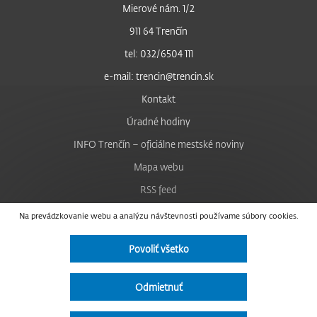
Mierové nám. 1/2
911 64 Trenčín
tel: 032/6504 111
e-mail: trencin@trencin.sk
Kontakt
Úradné hodiny
INFO Trenčín – oficiálne mestské noviny
Mapa webu
RSS feed
Nastavenie cookies
Na prevádzkovanie webu a analýzu návštevnosti používame súbory cookies.
Facebook
Povoliť všetko
YouTube
Instagram
Odmietnuť
Vyhlásenie o prístupnosti