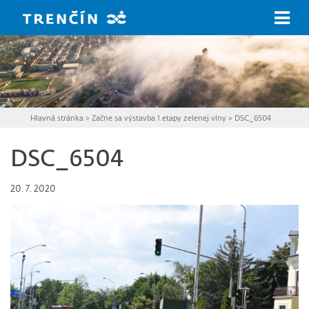
Prejsť na hlavný obsah
Hlavná stránka
>
Začne sa výstavba 1.etapy zelenej vlny
>
DSC_6504
DSC_6504
20. 7. 2020