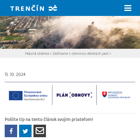
Prejsť na hlavný obsah
Hlavná stránka
>
Začíname s obnovou detských jaslí
>
15. 10. 2024
Pošlite tip na tento článok svojim priateľom!