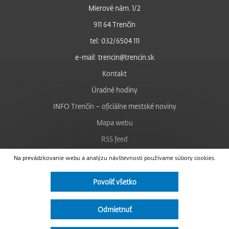
Mierové nám. 1/2
911 64 Trenčín
tel: 032/6504 111
e-mail: trencin@trencin.sk
Kontakt
Úradné hodiny
INFO Trenčín – oficiálne mestské noviny
Mapa webu
RSS feed
Nastavenie cookies
Na prevádzkovanie webu a analýzu návštevnosti používame súbory cookies.
Facebook
Povoliť všetko
YouTube
Instagram
Odmietnuť
Vyhlásenie o prístupnosti