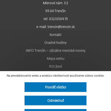
Mierové nám. 1/2
911 64 Trenčín
tel: 032/6504 111
e-mail: trencin@trencin.sk
Kontakt
Úradné hodiny
INFO Trenčín – oficiálne mestské noviny
Mapa webu
RSS feed
Nastavenie cookies
Na prevádzkovanie webu a analýzu návštevnosti používame súbory cookies.
Facebook
Povoliť všetko
YouTube
Instagram
Odmietnuť
Vyhlásenie o prístupnosti