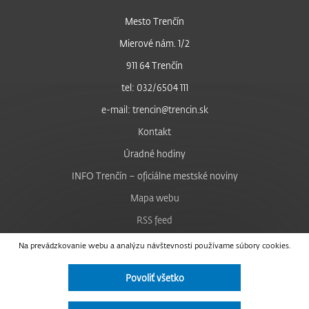
Mesto Trenčín
Mierové nám. 1/2
911 64 Trenčín
tel: 032/6504 111
e-mail: trencin@trencin.sk
Kontakt
Úradné hodiny
INFO Trenčín – oficiálne mestské noviny
Mapa webu
RSS feed
Nastavenie cookies
Na prevádzkovanie webu a analýzu návštevnosti používame súbory cookies.
Facebook
Povoliť všetko
YouTube
Instagram