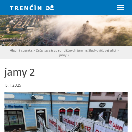
Prejsť na hlavný obsah
Hlavná stránka
>
Začal sa zásyp sondážnych jám na Sládkovičovej ulici
>
jamy 2
jamy 2
15. 1. 2025