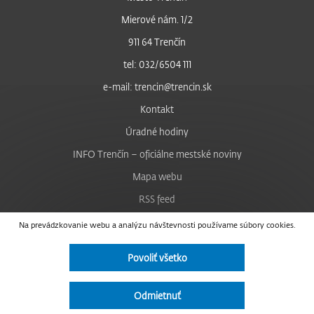
Mierové nám. 1/2
911 64 Trenčín
tel: 032/6504 111
e-mail: trencin@trencin.sk
Kontakt
Úradné hodiny
INFO Trenčín – oficiálne mestské noviny
Mapa webu
RSS feed
Nastavenie cookies
Na prevádzkovanie webu a analýzu návštevnosti používame súbory cookies.
Facebook
Povoliť všetko
YouTube
Instagram
Odmietnuť
Vyhlásenie o prístupnosti