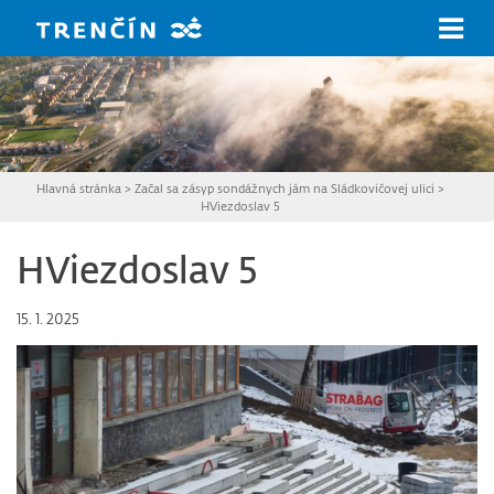
Prejsť na hlavný obsah
Hlavná stránka
>
Začal sa zásyp sondážnych jám na Sládkovičovej ulici
>
HViezdoslav 5
HViezdoslav 5
15. 1. 2025