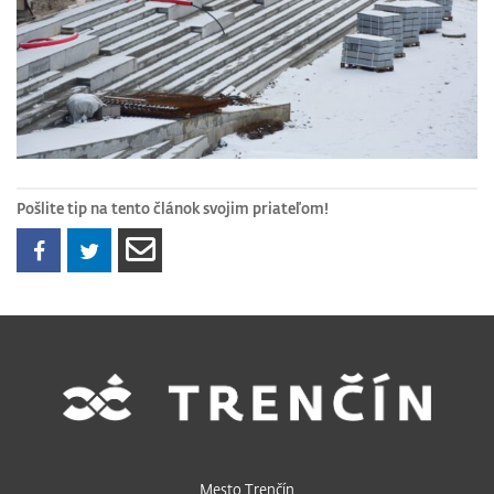
Pošlite tip na tento článok svojim priateľom!
Mesto Trenčín