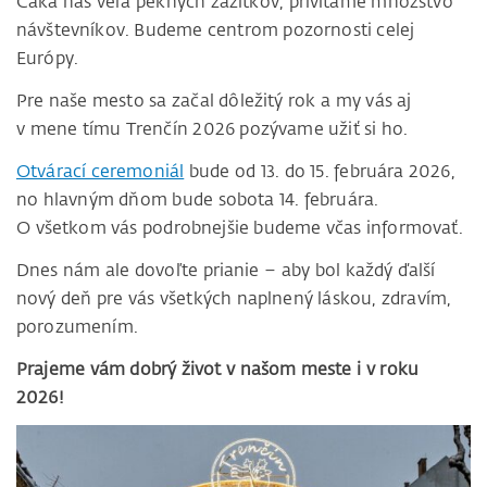
Čaká nás veľa pekných zážitkov, privítame množstvo
návštevníkov. Budeme centrom pozornosti celej
Európy.
Pre naše mesto sa začal dôležitý rok a my vás aj
v mene tímu Trenčín 2026 pozývame užiť si ho.
Otvárací ceremoniál
bude od 13. do 15. februára 2026,
no hlavným dňom bude sobota 14. februára.
O všetkom vás podrobnejšie budeme včas informovať.
Dnes nám ale dovoľte prianie – aby bol každý ďalší
nový deň pre vás všetkých naplnený láskou, zdravím,
porozumením.
Prajeme vám dobrý život v našom meste i v roku
2026!