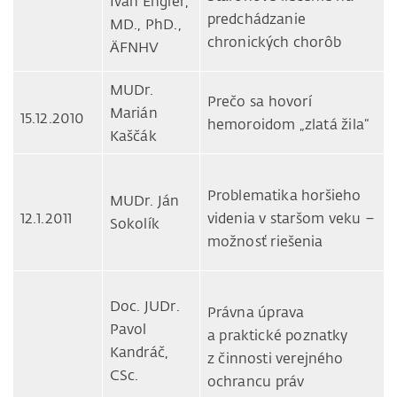
Ivan Engler,
predchádzanie
MD., PhD.,
chronických chorôb
ÄFNHV
MUDr.
Prečo sa hovorí
Marián
15.12.2010
hemoroidom „zlatá žila“
Kaščák
Problematika horšieho
MUDr. Ján
12.1.2011
videnia v staršom veku –
Sokolík
možnosť riešenia
Doc. JUDr.
Právna úprava
Pavol
a praktické poznatky
Kandráč,
z činnosti verejného
CSc.
ochrancu práv