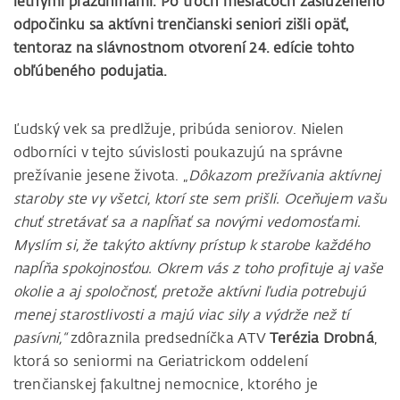
letnými prázdninami. Po troch mesiacoch zaslúženého
odpočinku sa aktívni trenčianski seniori zišli opäť,
tentoraz na slávnostnom otvorení 24. edície tohto
obľúbeného podujatia.
Ľudský vek sa predlžuje, pribúda seniorov. Nielen
odborníci v tejto súvislosti poukazujú na správne
prežívanie jesene života. „
Dôkazom prežívania aktívnej
staroby ste vy všetci, ktorí ste sem prišli. Oceňujem vašu
chuť stretávať sa a napĺňať sa novými vedomosťami.
Myslím si, že takýto aktívny prístup k starobe každého
napĺňa spokojnosťou. Okrem vás z toho profituje aj vaše
okolie a aj spoločnosť, pretože aktívni ľudia potrebujú
menej starostlivosti a majú viac sily a výdrže než tí
pasívni,“
zdôraznila predsedníčka ATV
Terézia Drobná
,
ktorá so seniormi na Geriatrickom oddelení
trenčianskej fakultnej nemocnice, ktorého je