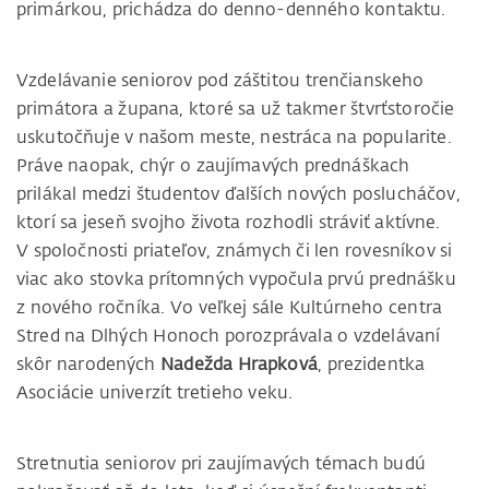
primárkou, prichádza do denno-denného kontaktu.
Vzdelávanie seniorov pod záštitou trenčianskeho
primátora a župana, ktoré sa už takmer štvrťstoročie
uskutočňuje v našom meste, nestráca na popularite.
Práve naopak, chýr o zaujímavých prednáškach
prilákal medzi študentov ďalších nových poslucháčov,
ktorí sa jeseň svojho života rozhodli stráviť aktívne.
V spoločnosti priateľov, známych či len rovesníkov si
viac ako stovka prítomných vypočula prvú prednášku
z nového ročníka. Vo veľkej sále Kultúrneho centra
Stred na Dlhých Honoch porozprávala o vzdelávaní
skôr narodených
Nadežda Hrapková
, prezidentka
Asociácie univerzít tretieho veku.
Stretnutia seniorov pri zaujímavých témach budú