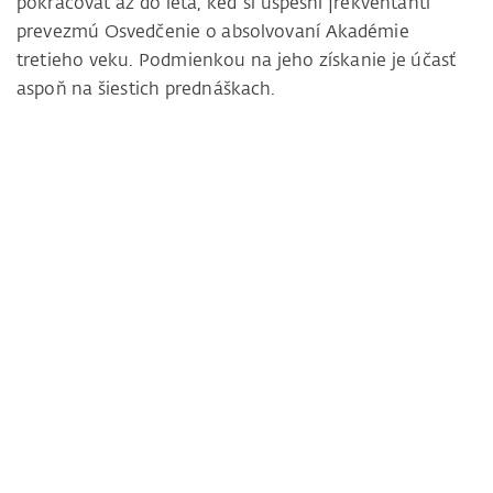
pokračovať až do leta, keď si úspešní frekventanti
prevezmú Osvedčenie o absolvovaní Akadémie
tretieho veku. Podmienkou na jeho získanie je účasť
aspoň na šiestich prednáškach.