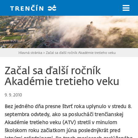
Prejsť na hlavný obsah
Hlavná stránka
>
Začal sa ďalší ročník Akadémie tretieho veku
Začal sa ďalší ročník
Akadémie tretieho veku
9. 9. 2010
Bez jedného dňa presne štvrť roka uplynulo v stredu 8.
septembra odvtedy, ako sa poslucháči trenčianskej
Akadémie tretieho veku (ATV) stretli v minulom
školskom roku začiatkom júna poslednýkrát pred