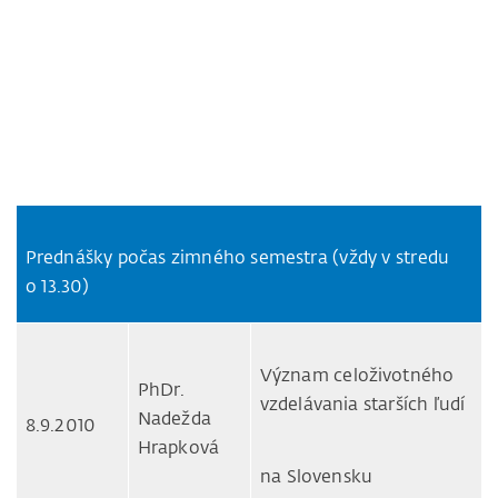
Prednášky počas zimného semestra (vždy v stredu
o 13.30)
Význam celoživotného
PhDr.
vzdelávania starších ľudí
Nadežda
8.9.2010
Hrapková
na Slovensku