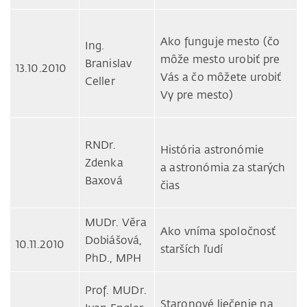
Ako funguje mesto (čo
Ing.
môže mesto urobiť pre
Branislav
13.10.2010
Vás a čo môžete urobiť
Celler
Vy pre mesto)
RNDr.
História astronómie
Zdenka
a astronómia za starých
Baxová
čias
MUDr. Věra
Ako vníma spoločnosť
Dobiášová,
10.11.2010
starších ľudí
PhD., MPH
Prof. MUDr.
Staronové liečenie na