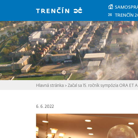
Prejsť na hlavný obsah
SAMOSPR
TRENČÍN 2
Hlavná stránka
>
Začal sa 15. ročník sympózia ORA ET
6. 6. 2022