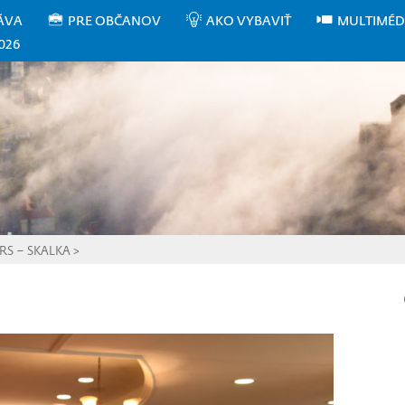
ÁVA
PRE OBČANOV
AKO VYBAVIŤ
MULTIMÉD
026
 ARS – SKALKA
>