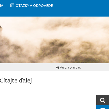
IÁ
OTÁZKY A ODPOVEDE
Verzia pre tlač
Čítajte ďalej