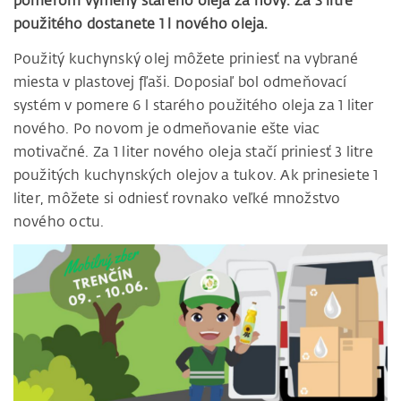
pomerom výmeny starého oleja za nový. Za 3 litre
použitého dostanete 1 l nového oleja.
Použitý kuchynský olej môžete priniesť na vybrané
miesta v plastovej fľaši. Doposiaľ bol odmeňovací
systém v pomere 6 l starého použitého oleja za 1 liter
nového. Po novom je odmeňovanie ešte viac
motivačné. Za 1 liter nového oleja stačí priniesť 3 litre
použitých kuchynských olejov a tukov. Ak prinesiete 1
liter, môžete si odniesť rovnako veľké množstvo
nového octu.