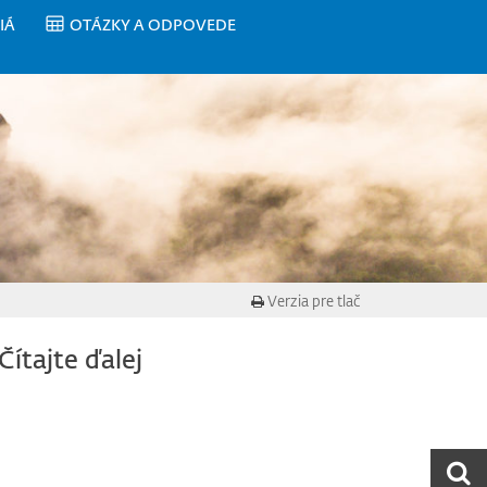
IÁ
OTÁZKY A ODPOVEDE
Verzia pre tlač
Čítajte ďalej