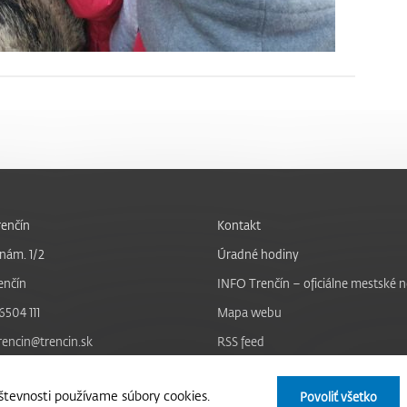
enčín
Kontakt
nám. 1/2
Úradné hodiny
enčín
INFO Trenčín – oficiálne mestské 
6504 111
Mapa webu
trencin@trencin.sk
RSS feed
Nastavenie cookies
tevnosti používame súbory cookies.
Povoliť všetko