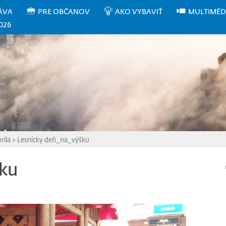
ÁVA
PRE OBČANOV
AKO VYBAVIŤ
MULTIMÉD
026
ríla
>
Lesnícky deň_na_výšku
šku