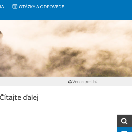
IÁ
OTÁZKY A ODPOVEDE
Verzia pre tlač
Čítajte ďalej