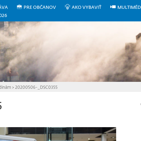
ÁVA
PRE OBČANOV
AKO VYBAVIŤ
MULTIMÉD
026
odinám
>
20200506-_DSC0355
5