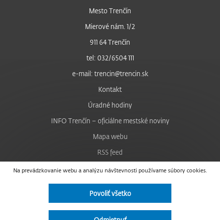
Mesto Trenčín
Mierové nám. 1/2
911 64 Trenčín
tel: 032/6504 111
e-mail: trencin@trencin.sk
Kontakt
Úradné hodiny
INFO Trenčín – oficiálne mestské noviny
Mapa webu
RSS feed
Nastavenie cookies
Na prevádzkovanie webu a analýzu návštevnosti používame súbory cookies.
Facebook
Povoliť všetko
YouTube
Instagram
Odmietnuť