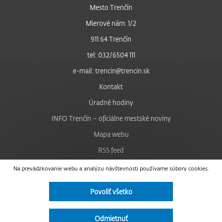
Mesto Trenčín
Mierové nám. 1/2
911 64 Trenčín
tel: 032/6504 111
e-mail: trencin@trencin.sk
Kontakt
Úradné hodiny
INFO Trenčín – oficiálne mestské noviny
Mapa webu
RSS feed
Nastavenie cookies
Na prevádzkovanie webu a analýzu návštevnosti používame súbory cookies.
Facebook
Povoliť všetko
YouTube
Instagram
Odmietnuť