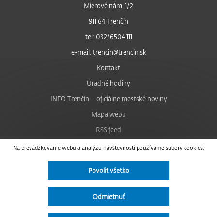
Mierové nám. 1/2
911 64 Trenčín
tel: 032/6504 111
e-mail: trencin@trencin.sk
Kontakt
Úradné hodiny
INFO Trenčín – oficiálne mestské noviny
Mapa webu
RSS feed
Nastavenie cookies
Na prevádzkovanie webu a analýzu návštevnosti používame súbory cookies.
Facebook
Povoliť všetko
YouTube
Instagram
Odmietnuť
Vyhlásenie o prístupnosti