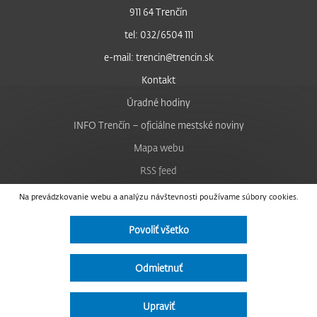
911 64 Trenčín
tel: 032/6504 111
e-mail: trencin@trencin.sk
Kontakt
Úradné hodiny
INFO Trenčín – oficiálne mestské noviny
Mapa webu
RSS feed
Nastavenie cookies
Na prevádzkovanie webu a analýzu návštevnosti používame súbory cookies.
Facebook
Povoliť všetko
YouTube
Instagram
Odmietnuť
Vyhlásenie o prístupnosti
Upraviť