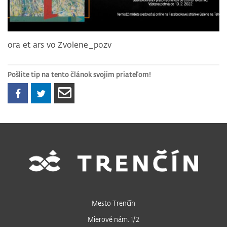
ora et ars vo Zvolene_pozv
Pošlite tip na tento článok svojim priateľom!
Mesto Trenčín
Mierové nám. 1/2