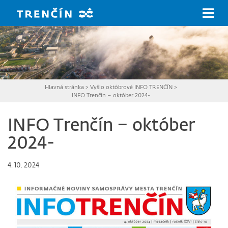
Prejsť na hlavný obsah
Hlavná stránka
>
Vyšlo októbrové INFO TRENČÍN
>
INFO Trenčín – október 2024-
INFO Trenčín – október
2024-
4. 10. 2024