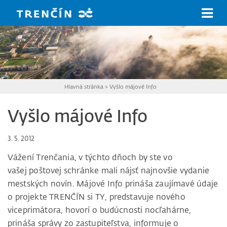
Prejsť na hlavný obsah
Hlavná stránka
>
Vyšlo májové Info
Vyšlo májové Info
3. 5. 2012
Vážení Trenčania, v týchto dňoch by ste vo
vašej poštovej schránke mali nájsť najnovšie vydanie
mestských novín. Májové Info prináša zaujímavé údaje
o projekte TRENČÍN si TY, predstavuje nového
viceprimátora, hovorí o budúcnosti nocľahárne,
prináša správy zo zastupiteľstva, informuje o