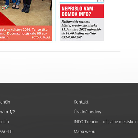
enčín
Kontakt
nám. 1/2
Úradné hodiny
enčín
INFO Trenčín – oficiálne mestské 
6504 111
Mapa webu