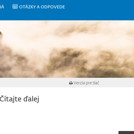
IÁ
OTÁZKY A ODPOVEDE
Verzia pre tlač
Čítajte ďalej