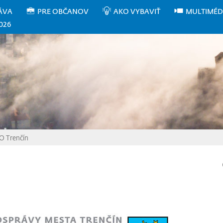
ÁVA
PRE OBČANOV
AKO VYBAVIŤ
MULTIMÉD
026
O Trenčín