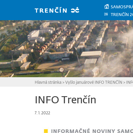
Prejsť na hlavný obsah
SAMOSPR
TRENČÍN 2
Hlavná stránka
>
Vyšlo januárové INFO TRENČÍN
>
INF
INFO Trenčín
7. 1. 2022