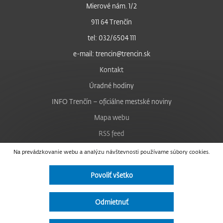
Mierové nám. 1/2
911 64 Trenčín
tel: 032/6504 111
e-mail: trencin@trencin.sk
Kontakt
Úradné hodiny
INFO Trenčín – oficiálne mestské noviny
Mapa webu
RSS feed
Nastavenie cookies
Na prevádzkovanie webu a analýzu návštevnosti používame súbory cookies.
Facebook
Povoliť všetko
YouTube
Instagram
Odmietnuť
Vyhlásenie o prístupnosti