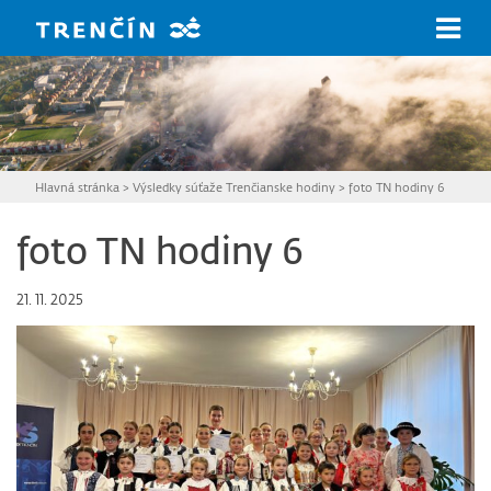
Prejsť na hlavný obsah
Hlavná stránka
>
Výsledky súťaže Trenčianske hodiny
>
foto TN hodiny 6
foto TN hodiny 6
21. 11. 2025