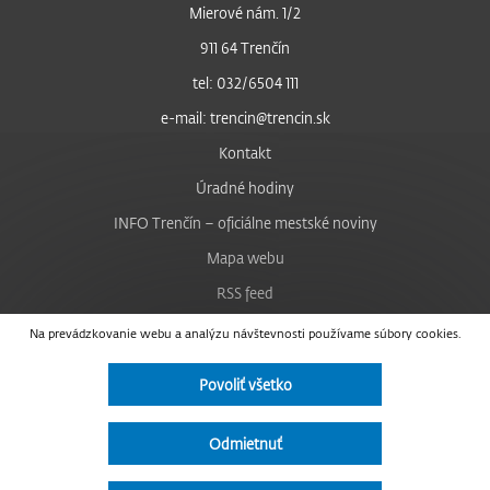
Mierové nám. 1/2
911 64 Trenčín
tel: 032/6504 111
e-mail: trencin@trencin.sk
Kontakt
Úradné hodiny
INFO Trenčín – oficiálne mestské noviny
Mapa webu
RSS feed
Nastavenie cookies
Na prevádzkovanie webu a analýzu návštevnosti používame súbory cookies.
Facebook
Povoliť všetko
YouTube
Instagram
Odmietnuť
Vyhlásenie o prístupnosti