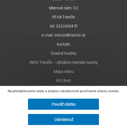
Mierové nám. 1/2
911 64 Trenčín
tel: 032/6504 111
e-mail: trencin@trencin.sk
Kontakt
Úradné hodiny
INFO Trenčín – oficiálne mestské noviny
Mapa webu
RSS feed
Nastavenie cookies
Na prevádzkovanie webu a analýzu návštevnosti používame súbory cookies.
Facebook
Povoliť všetko
YouTube
Instagram
Odmietnuť
Vyhlásenie o prístupnosti