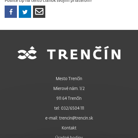
Pošlite tip na tento článok svojim priateľom!
Mesto Trenčín
Mierové nám. 1/2
911 64 Trenčín
tel: 032/6504 111
e-mail: trencin@trencin.sk
Kontakt
Úradné hodiny