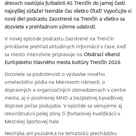
dresoch nastúpia futbalisti AS Trenčín do jarnej časti
najvyššej súťaže? Nemáte čas všetko čítať? Vypočujte si
nový diel podcastu Zaostrené na Trenčín a všetko sa
dozviete v prehľadnom súhrne udalostí.
V novej epizóde podcastu Zaostrené na Trenčín
prinášame prehľad aktuálnych informácií v čase, keď
sa mesto intenzívne pripravuje na
Otvárací víkend
Európskeho hlavného mesta kultúry Trenčín 2026
.
Dozviete sa podrobnosti o výstavbe nového
umeleckého pódia na Mierovom námestí, o
dopravných a organizačných obmedzeniach v centre
mesta, aj o posilnenej MHD a bezplatnej kyvadlovej
doprave počas podujatia. V epizóde sa venujeme aj
rekonštrukcii pešej zóny či florbalovej kvalifikácii v
Mestskej športovej hale.
Nechýba ani pozvánka na tematickú prechádzku