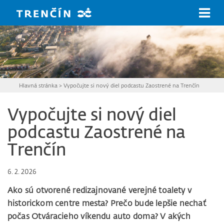
Prejsť na hlavný obsah
Hlavná stránka
>
Vypočujte si nový diel podcastu Zaostrené na Trenčín
Vypočujte si nový diel
podcastu Zaostrené na
Trenčín
6. 2. 2026
Ako sú otvorené redizajnované verejné toalety v
historickom centre mesta? Prečo bude lepšie nechať
počas Otváracieho víkendu auto doma? V akých