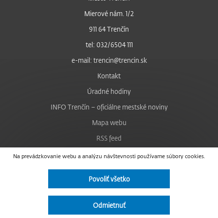
Mierové nám. 1/2
911 64 Trenčín
tel: 032/6504 111
e-mail: trencin@trencin.sk
Kontakt
Úradné hodiny
INFO Trenčín – oficiálne mestské noviny
Mapa webu
RSS feed
Nastavenie cookies
Na prevádzkovanie webu a analýzu návštevnosti používame súbory cookies.
Facebook
Povoliť všetko
YouTube
Instagram
Odmietnuť
Vyhlásenie o prístupnosti