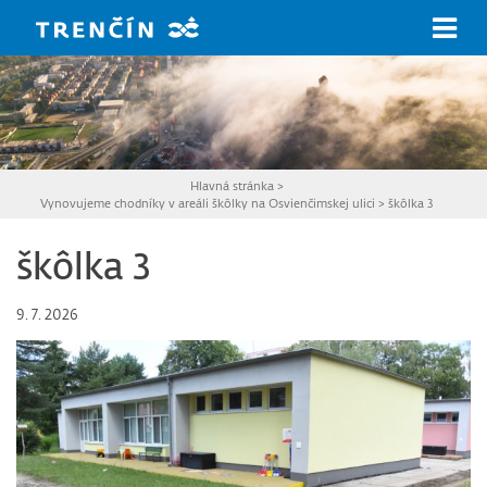
Prejsť na hlavný obsah
Hlavná stránka
>
Vynovujeme chodníky v areáli škôlky na Osvienčimskej ulici
>
škôlka 3
škôlka 3
9. 7. 2026