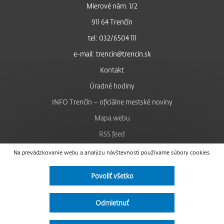
Mierové nám. 1/2
911 64 Trenčín
tel: 032/6504 111
e-mail: trencin@trencin.sk
Kontakt
Úradné hodiny
INFO Trenčín – oficiálne mestské noviny
Mapa webu
RSS feed
Nastavenie cookies
Na prevádzkovanie webu a analýzu návštevnosti používame súbory cookies.
Facebook
Povoliť všetko
YouTube
Instagram
Odmietnuť
Vyhlásenie o prístupnosti